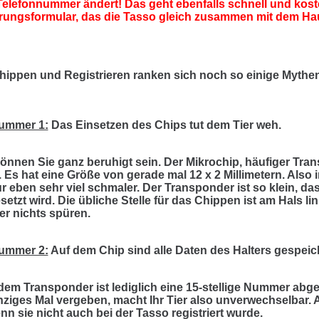
 Telefonnummer ändert! Das geht ebenfalls schnell und kost
ungsformular, das die Tasso gleich zusammen mit dem Hau
ippen und Registrieren ranken sich noch so einige Mythen
ummer 1:
Das Einsetzen des Chips tut dem Tier weh.
können Sie ganz beruhigt sein. Der Mikrochip, häufiger Tran
 Es hat eine Größe von gerade mal 12 x 2 Millimetern. Also 
 eben sehr viel schmaler. Der Transponder ist so klein, dass
setzt wird. Die übliche Stelle für das Chippen ist am Hals l
ier nichts spüren.
ummer 2:
Auf dem Chip sind alle Daten des Halters gespeich
 dem Transponder ist lediglich eine 15-stellige Nummer ab
inziges Mal vergeben, macht Ihr Tier also unverwechselbar. 
nn sie nicht auch bei der Tasso registriert wurde.