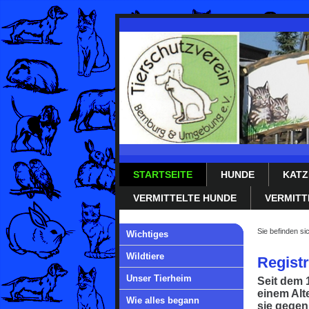
STARTSEITE
HUNDE
KATZ
VERMITTELTE HUNDE
VERMITT
Sie befinden si
Wichtiges
Wildtiere
Registr
Unser Tierheim
Seit dem 
einem Alt
Wie alles begann
sie gegen