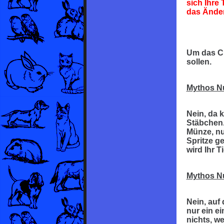
sich Ihre
das Änder
Um das Ch
sollen.
Mythos N
Nein, da 
Stäbchen.
Münze, nur
Spritze ge
wird Ihr T
Mythos N
Nein, auf
nur ein e
nichts, we