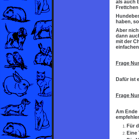
als auch 
Frettchen
Hundebesi
haben, so
Aber nich
dann auch
mit der C
einfachen
Frage Nu
Dafür ist 
Frage Nu
Am Ende b
empfehlen,
Für d
Eine 