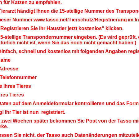
h für Katzen zu empfehlen.
erarzt händigt Ihnen die 15-stellige Nummer des Transpond
ieser Nummer
www.tasso.net/Tierschutz/Registrierung
im I
gistrieren Sie Ihr Haustier jetzt kostenlos“ klicken.
stellige Transpondernummer eingeben. (Es wird geprüft, ob I
türlich nicht ist, wenn Sie das noch nicht gemacht haben.)
infach, schnell und kostenlos mit folgenden Angaben regis
Name
Adresse
Telefonnummer­
Ihres Tieres
res Tieres
ten auf dem Anmeldeformular kontrollieren und das Form
 Ihr Tier ist nun registriert.
wei Wochen später bekommen Sie Post von der Tasso mit 
rke.
ssen Sie nicht, der Tasso auch Datenänderungen mitzuteile