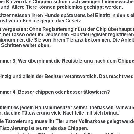
bei Katzen das Chippen schon nach wenigen Lebenswochen
 und ältere Tiere können problemlos gechippt werden.
tzer müssen ihren Hunde spätestens bei Eintritt in den s
nst verstoßen sie gegen das Gesetz.
t vergessen: Ohne Registrierung nützt der Chip überhaupt 
 bei Tasso oder im Deutschen Haustierregister registriere
hipnummer, die Sie von Ihrem Tierarzt bekommen. Die Anleit
 Schritten weiter oben.
mmer 3:
Wer übernimmt die Registrierung nach dem Chipp
einzig und allein der Besitzer verantwortlich. Das macht wed
mmer 4:
Besser chippen oder besser tätowieren?
leibt es jedem Haustierbesitzer selbst überlassen. Wir wü
 da eine Tätowierung viele Nachteile mit sich bringt:
ie Tätowierung muss Ihr Tier unter Vollnarkose gelegt werd
Tätowierung ist teurer als das Chippen.