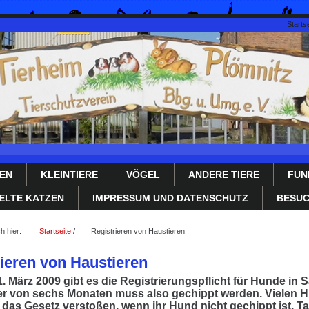
Startse
EN
KLEINTIERE
VÖGEL
ANDERE TIERE
FUN
ELTE KATZEN
IMPRESSUM UND DATENSCHUTZ
BESUC
ch hier:
Startseite
/
Registrieren von Haustieren
ieren von Haustieren
1. März 2009 gibt es die Registrierungspflicht für Hunde in
er von sechs Monaten muss also gechippt werden. Vielen Hun
 das Gesetz verstoßen, wenn ihr Hund nicht gechippt ist. 