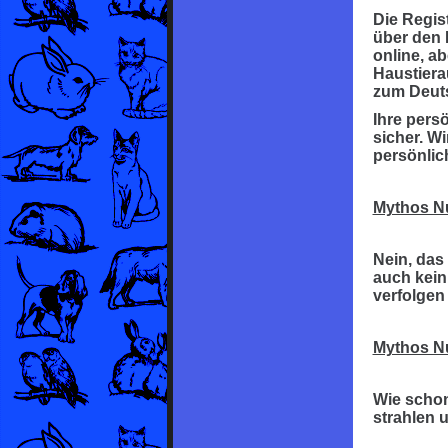
Die Regis
über den 
online, a
Haustiera
zum Deuts
Ihre pers
sicher. Wi
persönlic
Mythos N
Nein, das
auch kein
verfolgen
Mythos N
Wie schon
strahlen 