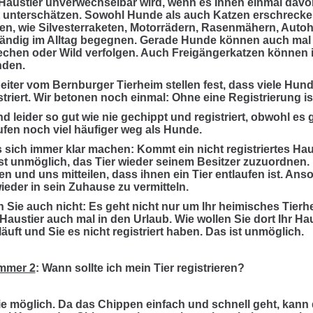
 Haustier unverwechselbar wird, wenn es Ihnen einmal davonl
 unterschätzen. Sowohl Hunde als auch Katzen erschrecken 
n, wie Silvesterraketen, Motorrädern, Rasenmähern, Aut
tändig im Alltag begegnen. Gerade Hunde können auch mal e
echen oder Wild verfolgen. Auch Freigängerkatzen können i
nden.
eiter vom Bernburger Tierheim stellen fest, dass viele Hund
striert. Wir betonen noch einmal: Ohne eine Registrierung i
d leider so gut wie nie gechippt und registriert, obwohl es 
ufen noch viel häufiger weg als Hunde.
sich immer klar machen: Kommt ein nicht registriertes Haust
ast unmöglich, das Tier wieder seinem Besitzer zuzuordnen. 
n und uns mitteilen, dass ihnen ein Tier entlaufen ist. Ans
ieder in sein Zuhause zu vermitteln.
Sie auch nicht: Es geht nicht nur um Ihr heimisches Tierhei
 Haustier auch mal in den Urlaub. Wie wollen Sie dort Ihr Ha
läuft und Sie es nicht registriert haben. Das ist unmöglich.
mmer 2
: Wann sollte ich mein Tier registrieren?
ie möglich. Da das Chippen einfach und schnell geht, kann