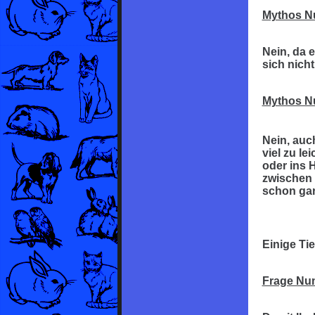
Mythos N
Nein, da e
sich nicht
Mythos N
Nein, auc
viel zu l
oder ins 
zwischen 
schon gar
Einige Tie
Frage Nu