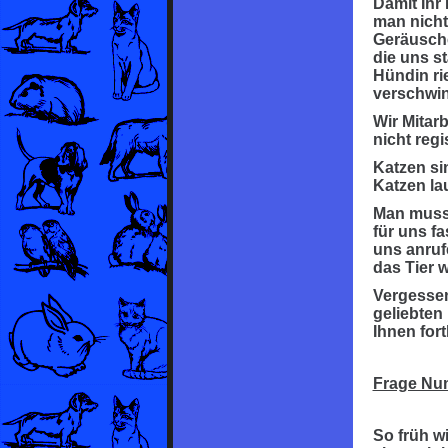
Damit Ihr
man nicht
Geräusche
die uns s
Hündin ri
verschwi
Wir Mitarb
nicht regi
Katzen sin
Katzen la
Man muss 
für uns f
uns anrufe
das Tier w
Vergessen 
geliebten
Ihnen fort
Frage Nu
So früh w