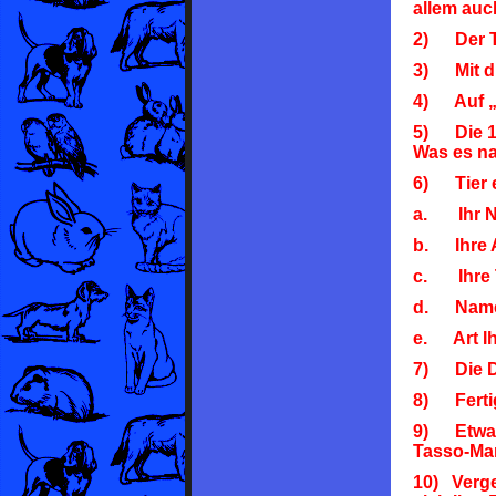
allem auc
2) Der Ti
3) Mit d
4) Auf „Re
5) Die 15-
Was es na
6) Tier e
a. Ihr 
b. Ihre 
c. Ihre 
d. Name 
e. Art Ih
7) Die Da
8) Fertig!
9) Etwa z
Tasso-Ma
10) Verge