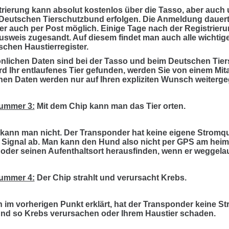
trierung kann absolut kostenlos über die Tasso, aber auch 
Deutschen Tierschutzbund erfolgen. Die Anmeldung dauert 
ber auch per Post möglich. Einige Tage nach der Registri
usweis zugesandt. Auf diesem findet man auch alle wichtig
chen Haustierregister.
önlichen Daten sind bei der Tasso und beim Deutschen Tie
rd Ihr entlaufenes Tier gefunden, werden Sie von einem Mitar
hen Daten werden nur auf Ihren expliziten Wunsch weiterg
ummer 3:
Mit dem Chip kann man das Tier orten.
 kann man nicht. Der Transponder hat keine eigene Stromq
 Signal ab. Man kann den Hund also nicht per GPS am hei
 oder seinen Aufenthaltsort herausfinden, wenn er weggelau
ummer 4:
Der Chip strahlt und verursacht Krebs.
 im vorherigen Punkt erklärt, hat der Transponder keine Str
und so Krebs verursachen oder Ihrem Haustier schaden.