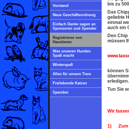
bis zu 50
Vorstand
Das Chipp
Neue Geschäftsordnung
geliebte H
einmal we
Einfach Danke sagen an
auch ein 
Sponsoren und Spender
Den Chip k
Registrieren von
müssen Ih
Haustieren
Was unseren Hunden
Spaß macht
www.tasso
Winterspaß
können Sie
Alles für unsere Tiere
übernimmt
erledigen
Freilebende Katzen
Tun Sie w
Spenden
Wir fassen
1) Zum Ti