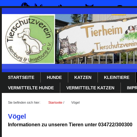
STARTSEITE
HUNDE
KATZEN
KLEINTIERE
VERMITTELTE HUNDE
VERMITTELTE KATZEN
IMP
Sie befinden sich hier:
Startseite
/
Vögel
Vögel
Informationen zu unseren Tieren unter 034722/300300